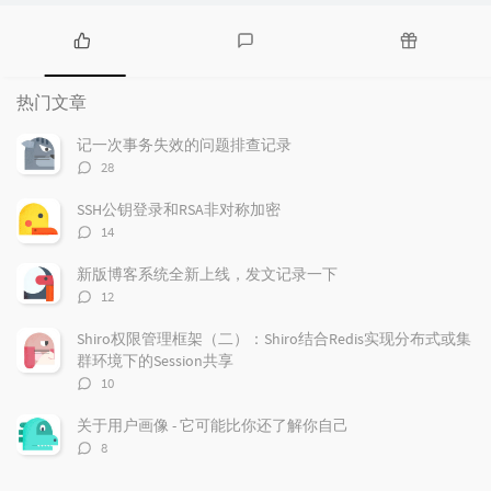
热
最
随
门
新
机
热门文章
文
评
文
章
论
章
记一次事务失效的问题排查记录
评
28
论
数：
SSH公钥登录和RSA非对称加密
评
14
论
数：
新版博客系统全新上线，发文记录一下
评
12
论
数：
Shiro权限管理框架（二）：Shiro结合Redis实现分布式或集
群环境下的Session共享
评
10
论
数：
关于用户画像 - 它可能比你还了解你自己
评
8
论
数：