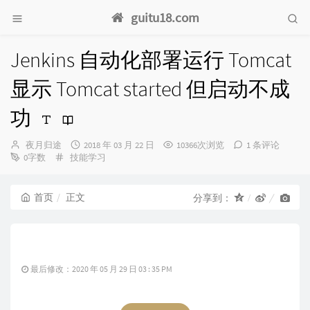
guitu18.com
Jenkins 自动化部署运行 Tomcat
显示 Tomcat started 但启动不成
功
博
发
夜月归途
2018 年 03 月 22 日
10366次浏览
1 条评论
主：
分
布
0字数
技能学习
类：
时
间：
首页
正文
分享到：
最后修改：2020 年 05 月 29 日 03 : 35 PM