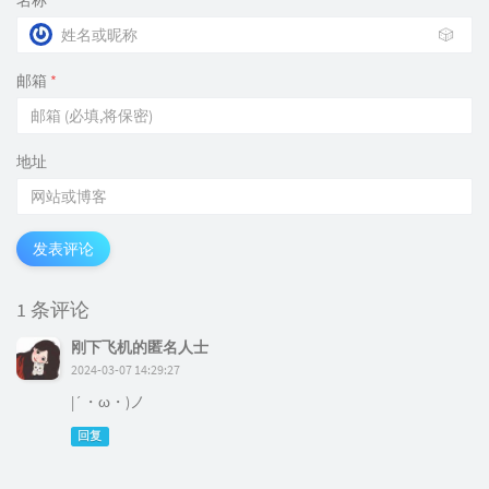
名称
*
🎲
邮箱
*
地址
发表评论
1 条评论
刚下飞机的匿名人士
2024-03-07 14:29:27
|´・ω・)ノ
回复