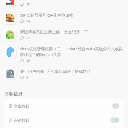
评
28
论
数：
SSH公钥登录和RSA非对称加密
评
14
论
数：
新版博客系统全新上线，发文记录一下
评
12
论
数：
Shiro权限管理框架（二）：Shiro结合Redis实现分布式或集
群环境下的Session共享
评
10
论
数：
关于用户画像 - 它可能比你还了解你自己
评
8
论
数：
博客信息
文章数目
71
评论数目
319