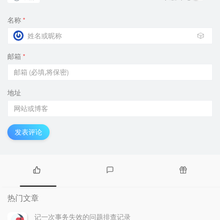
名称
*
🎲
邮箱
*
地址
发表评论
热
最
随
门
新
机
热门文章
文
评
文
章
论
章
记一次事务失效的问题排查记录