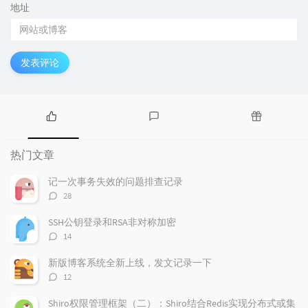
地址
发表评论
热
最
随
门
新
机
热门文章
文
评
文
章
论
章
记一次事务失效的问题排查记录
评
28
论
数：
SSH公钥登录和RSA非对称加密
评
14
论
数：
新版博客系统全新上线，发文记录一下
评
12
论
数：
Shiro权限管理框架（二）：Shiro结合Redis实现分布式或集