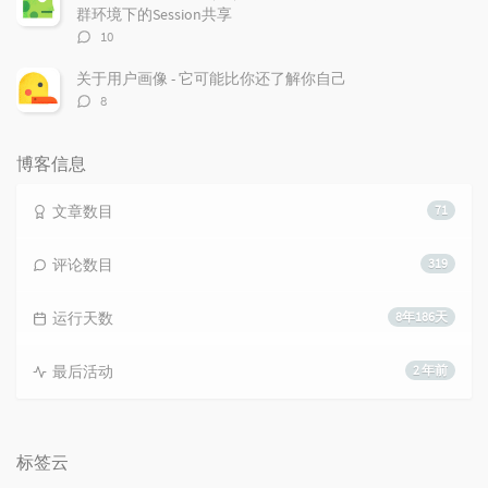
群环境下的Session共享
评
10
论
数：
关于用户画像 - 它可能比你还了解你自己
评
8
论
数：
博客信息
文章数目
71
评论数目
319
运行天数
8年186天
最后活动
2 年前
标签云