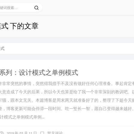
模式 下的文章
模式
系列：设计模式之单例模式
件非常突然的事情，突然得我措手不及没有做好任何心理准备。事起肯定
大意造成了今天的后果，所以今天也算是给了我一个非常深刻的教训吧。
牢骚，跟本文无关。本篇博客是周末两天就准备好了的，整理了下趁今天
整，博客更新可能会停滞一段时间。吃一堑长一智，愿自己变得越来越好。2
51设计模式之单例模式单例...
2019 年 03 月 11 日
暂无评论