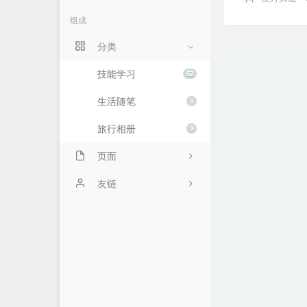
组成
分类
技能学习
52
生活随笔
8
旅行相册
9
页面
时光机
友链
硅云
Python教程
十年之约