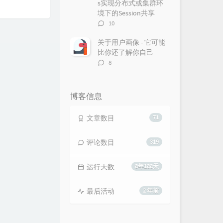
s实现分布式或集群环
境下的Session共享
评
10
论
数：
关于用户画像 - 它可能
比你还了解你自己
评
8
论
数：
博客信息
文章数目
71
评论数目
319
运行天数
8年188天
最后活动
2 年前