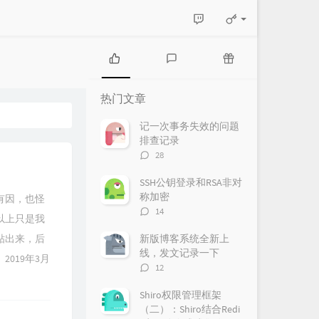
热
最
随
门
新
机
热门文章
文
评
文
章
论
章
记一次事务失效的问题
排查记录
评
28
论
数：
SSH公钥登录和RSA非对
称加密
有因，也怪
评
14
以上只是我
论
数：
贴出来，后
新版博客系统全新上
线，发文记录一下
019年3月
评
12
论
数：
Shiro权限管理框架
（二）：Shiro结合Redi