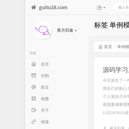
guitu18.com
标签 单例
夜月归途
首页
单例
导航
首页
源码学习
归档
今天发生了一
留言
我自己的粗心
个人发的几句
相册
面我要调整调
关于
11日19:25:
链接
夜月归途