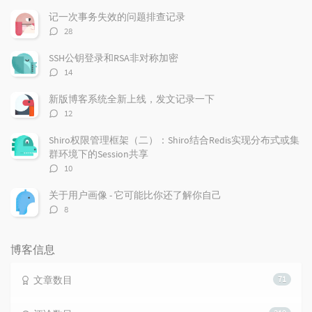
章
论
章
记一次事务失效的问题排查记录
评
28
论
数：
SSH公钥登录和RSA非对称加密
评
14
论
数：
新版博客系统全新上线，发文记录一下
评
12
论
数：
Shiro权限管理框架（二）：Shiro结合Redis实现分布式或集
群环境下的Session共享
评
10
论
数：
关于用户画像 - 它可能比你还了解你自己
评
8
论
数：
博客信息
文章数目
71