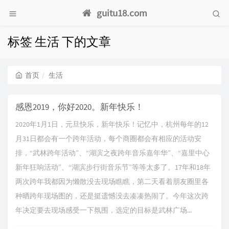
guitu18.com
标签 生活 下的文章
首页
生活
感恩2019，你好2020。新年快乐！
2020年1月1日，元旦快乐，新年快乐！记忆中，杭州每年的12
月31日都会有一个跨年活动，每个商圈都会有相应的活动安
排，“武林跨年活动”、“湖滨之夜跨年音乐嘉年华”、“嘉里中心
新年狂响活动”、“湖滨步行街音乐节”等等太多了。17年和18年
两次跨年我都因为懒散没去现场瞧瞧，第二天看着朋友圈里各
种晒跨年现场图的，还是挺遗憾没去凑凑热闹了。今年这次跨
年决定要去现场感受一下氛围，选定的目标是武林广场...