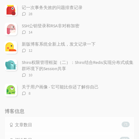
章
论
章
记一次事务失效的问题排查记录
评
28
论
数：
SSH公钥登录和RSA非对称加密
评
14
论
数：
新版博客系统全新上线，发文记录一下
评
12
论
数：
Shiro权限管理框架（二）：Shiro结合Redis实现分布式或集
群环境下的Session共享
评
10
论
数：
关于用户画像 - 它可能比你还了解你自己
评
8
论
数：
博客信息
文章数目
71