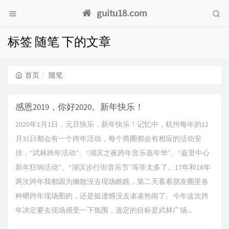
guitu18.com
标签 随笔 下的文章
首页
随笔
感恩2019，你好2020。新年快乐！
2020年1月1日，元旦快乐，新年快乐！记忆中，杭州每年的12
月31日都会有一个跨年活动，每个商圈都会有相应的活动安
排，“武林跨年活动”、“湖滨之夜跨年音乐嘉年华”、“嘉里中心
新年狂响活动”、“湖滨步行街音乐节”等等太多了。17年和18年
两次跨年我都因为懒散没去现场瞧瞧，第二天看着朋友圈里各
种晒跨年现场图的，还是挺遗憾没去凑凑热闹了。今年这次跨
年决定要去现场感受一下氛围，选定的目标是武林广场...