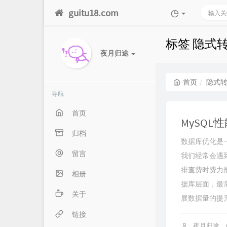
guitu18.com
标签 隐式
夜月归途
首页
隐式
导航
首页
MySQ
归档
数据库优化是
留言
我们经常会遇
排查费时费力
相册
据库层面，最
关于
展数据量的提升
链接
夜月归途