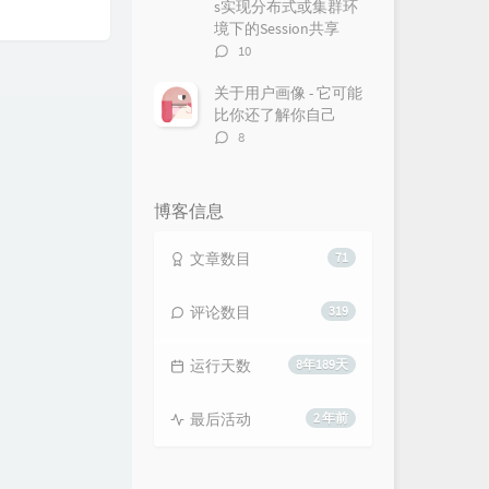
s实现分布式或集群环
境下的Session共享
评
10
论
数：
关于用户画像 - 它可能
比你还了解你自己
评
8
论
数：
博客信息
文章数目
71
评论数目
319
运行天数
8年189天
最后活动
2 年前