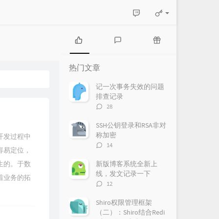
热
最
随
门
新
机
热门文章
文
评
文
章
论
章
记一次事务失效的问题
排查记录
评
28
论
数：
SSH公钥登录和RSA非对
称加密
开发过程中
评
14
容易定位，
论
数：
生的。于数
新版博客系统全新上
线，发文记录一下
着业务的拓
评
12
论
数：
Shiro权限管理框架
（二）：Shiro结合Redi