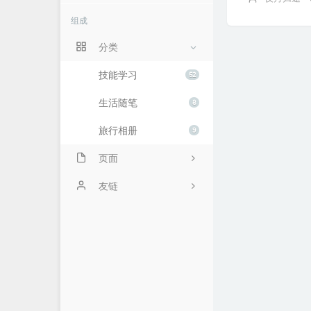
组成
分类
技能学习
52
生活随笔
8
旅行相册
9
页面
时光机
友链
硅云
Python教程
十年之约